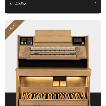
€ 12.695,-
NIEUW