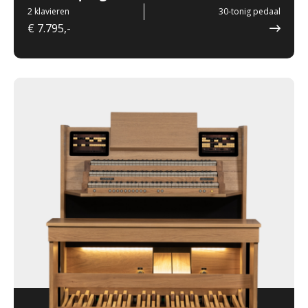
2 klavieren
30-tonig pedaal
€ 7.795,-