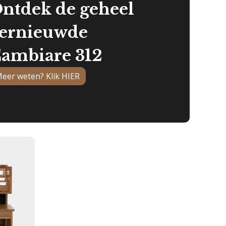
ntdek de geheel
ernieuwde
ambiare 312
eer weten? Klik HIER