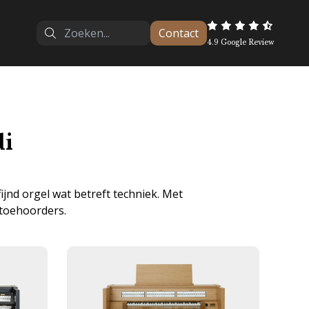
Contact
4.9 Google Review
di
fijnd orgel wat betreft techniek. Met
 toehoorders.