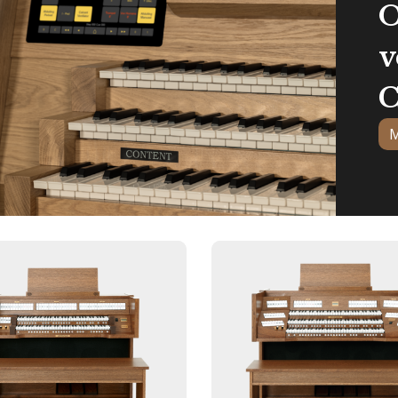
O
v
C
M