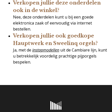
Verkopen jullie deze onderdelen
ook in de winkel?
Nee, deze onderdelen kunt u bij een goede
elektronica zaak of eenvoudig via internet
bestellen.
Verkopen jullie ook goedkope
Hauptwerk en Sweelinq orgels?
Ja, met de
instapmodellen
uit de Cambiare lijn, kunt
u betrekkelijk voordelig prachtige pijporgels
bespelen.
Onderhoud & reparatie
Verhuur
Referenties