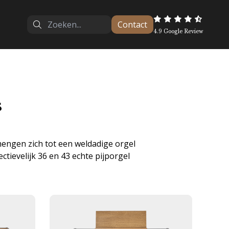
Contact
4.9 Google Review
s
engen zich tot een weldadige orgel
ievelijk 36 en 43 echte pijporgel