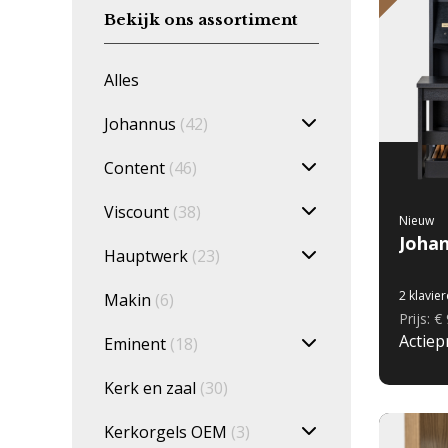
Bekijk ons assortiment
Alles
Johannus
(42)
Content
(46)
Viscount
(38)
Nieuw
Joha
Hauptwerk
(23)
2 klavie
Makin
(6)
Prijs: €
Actiepr
Eminent
(18)
Kerk en zaal
(30)
Kerkorgels OEM
(3)