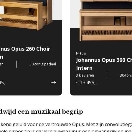
nus Opus 260 Choir
Nieuw
rn
Johannus Opus 360 C
ren
30-tonig pedaal
Intern
3 klavieren
30-ton
95,-
€ 13.495,-
dwijd een muzikaal begrip
kend geluid voor de vertrouwde Opus. Met zijn convolutieg
abele dispositie is de vernieuwde Opus een omvangrijk en i