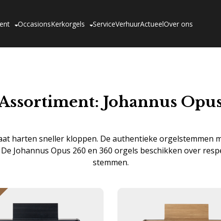
ent
Occasions
Kerkorgels
Service
Verhuur
Actueel
Over ons
Assortiment: Johannus Opu
aat harten sneller kloppen. De authentieke orgelstemmen m
 De Johannus Opus 260 en 360 orgels beschikken over respect
stemmen.