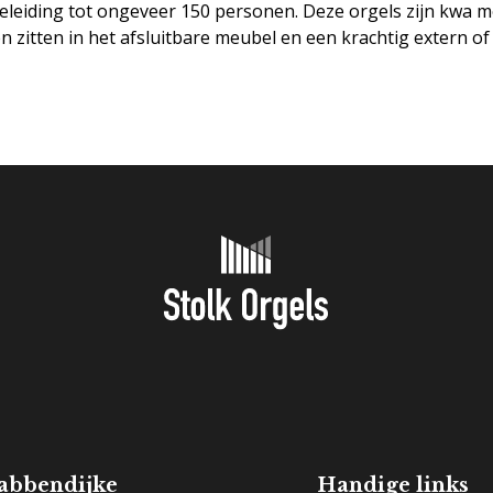
eleiding tot ongeveer 150 personen. Deze orgels zijn kwa m
en zitten in het afsluitbare meubel en een krachtig extern o
Verhuur
abbendijke
Handige links