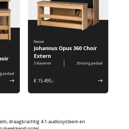
Nieuw
Johannus Opus 360 Choir
Extern
hoir
3 klavieren
30-tonig pedaal
ig pedaal
€ 15.495,-
alm, draagkrachtig 4.1-audiosysteem en
ndrukwekkend orgel.