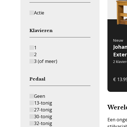
Actie
Klavieren
Nieuw
Johan
1
Exte
2
3 (of meer)
2 klavie
Pedaal
€ 13.9
Geen
13-tonig
Werel
27-tonig
30-tonig
Een onge
32-tonig
stijlvari