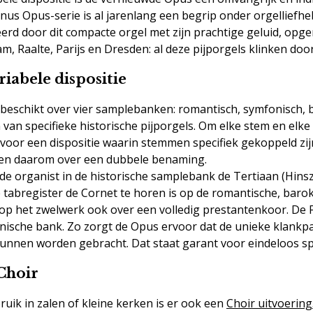
nus Opus-serie is al jarenlang een begrip onder orgelliefh
eerd door dit compacte orgel met zijn prachtige geluid, op
, Raalte, Parijs en Dresden: al deze pijporgels klinken door i
ariabele dispositie
eschikt over vier samplebanken: romantisch, symfonisch, bar
an specifieke historische pijporgels. Om elke stem en elke st
voor een dispositie waarin stemmen specifiek gekoppeld zij
en daarom over een dubbele benaming.
de organist in de historische samplebank de Tertiaan (Hinsz-
e tabregister de Cornet te horen is op de romantische, bar
 op het zwelwerk ook over een volledig prestantenkoor. De 
ische bank. Zo zorgt de Opus ervoor dat de unieke klankpal
unnen worden gebracht. Dat staat garant voor eindeloos spe
Choir
uik in zalen of kleine kerken is er ook een
Choir uitvoering