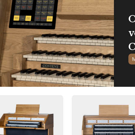
O
v
C
M