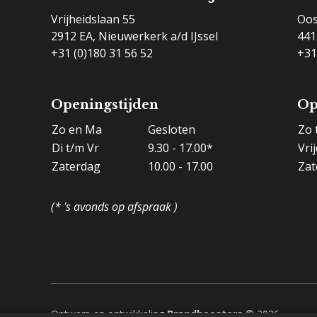
Vrijheidslaan 55
Oos
2912 EA, Nieuwerkerk a/d IJssel
441
+31 (0)180 31 56 52
+31
Openingstijden
Op
Zo en Ma
Gesloten
Zo 
Di t/m Vr
9.30 - 17.00*
Vri
Zaterdag
10.00 - 17.00
Zat
(* 's avonds op afspraak )
Ontwerp en ontwikkeling
Brandboosters
© 2026