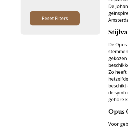
De Johan
geïnspir
Reset Filters
Amsterdam
Stijlv
De Opus b
stemmen v
gekozen 
beschikk
Zo heeft 
hetzelfd
beschikt
de symfon
gehore k
Opus 
Voor gebr