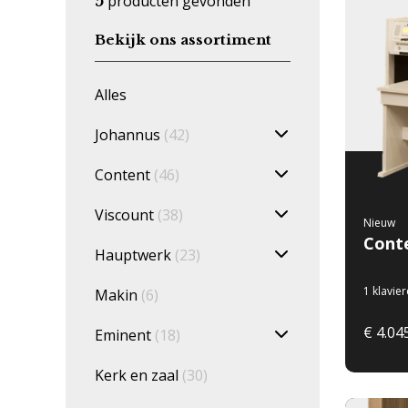
producten gevonden
5
Bekijk ons assortiment
Alles
Johannus
(42)
Content
(46)
Viscount
(38)
Nieuw
Conte
Hauptwerk
(23)
1 klavie
Makin
(6)
€ 4.045
Eminent
(18)
Kerk en zaal
(30)