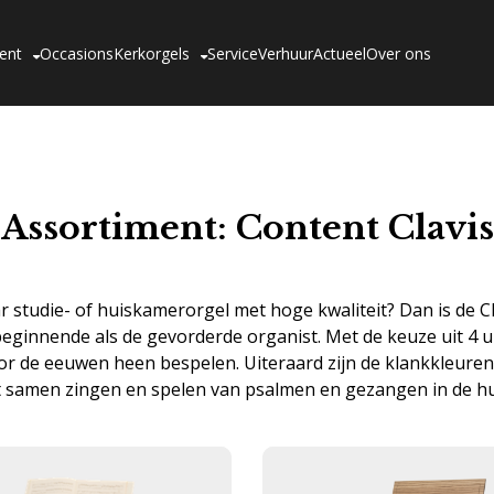
ent
Occasions
Kerkorgels
Service
Verhuur
Actueel
Over ons
Assortiment: Content Clavis
 studie- of huiskamerorgel met hoge kwaliteit? Dan is de Cla
beginnende als de gevorderde organist. Met de keuze uit 4 un
or de eeuwen heen bespelen. Uiteraard zijn de klankkleuren 
t samen zingen en spelen van psalmen en gezangen in de h