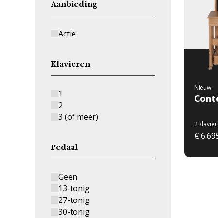
Aanbieding
Actie
Klavieren
Nieuw
1
Conte
2
3 (of meer)
2 klavie
€ 6.695
Pedaal
Geen
13-tonig
27-tonig
30-tonig