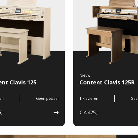
Nieuw
nt Clavis 125
Content Clavis 125R
ren
Geen pedaal
1 klavieren
Gee
,-
€ 4.425,-