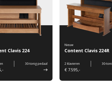
Nieuw
nt Clavis 224
Content Clavis 224R
ren
30-tonig pedaal
2 klavieren
30-ton
,-
€ 7.595,-