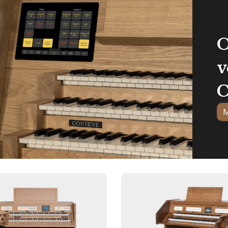
O
v
C
M