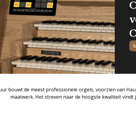
O
v
C
M
uur bouwt de meest professionele orgels, voorzien van Haup
maatwerk. Het streven naar de hoogste kwaliteit vindt j