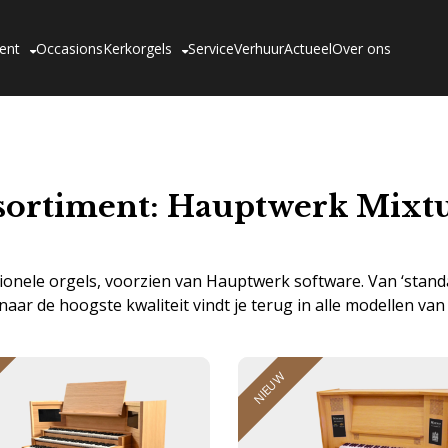
ent
Occasions
Kerkorgels
Service
Verhuur
Actueel
Over ons
sortiment: Hauptwerk Mixt
onele orgels, voorzien van Hauptwerk software. Van ‘stand
naar de hoogste kwaliteit vindt je terug in alle modellen van
NIEUW