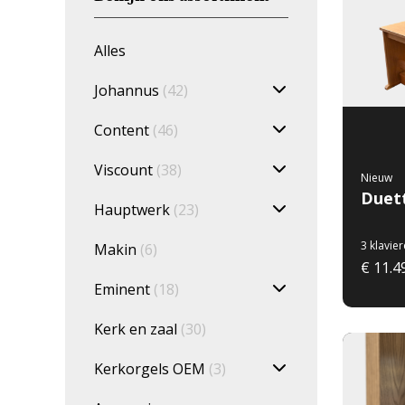
Alles
Johannus
(42)
Content
(46)
Viscount
(38)
Nieuw
Duett
Hauptwerk
(23)
3 klavie
Makin
(6)
€ 11.4
Eminent
(18)
Kerk en zaal
(30)
Kerkorgels OEM
(3)