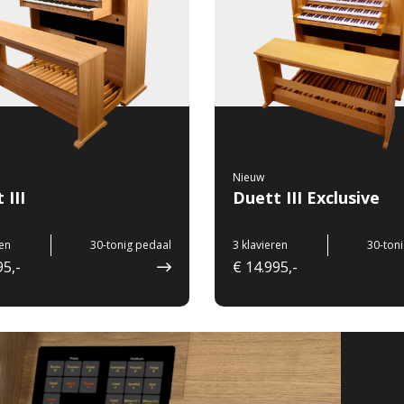
Nieuw
 III
Duett III Exclusive
ren
30-tonig pedaal
3 klavieren
30-ton
95,-
€ 14.995,-