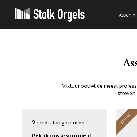
Assortim
As
Mixtuur bouwt de meest professi
streven 
NIEUW
producten gevonden
2
Bekijk ons assortiment