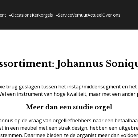
ent
Occasions
Kerkorgels
Service
Verhuur
Actueel
Over ons
ssortiment: Johannus Soniq
oie brug geslagen tussen het instap/middensegment en het
 Wel een instrument van hoge kwaliteit, maar met een ander p
Meer dan een studie orgel
nnus op de vraag van orgelliefhebbers naar een betaalbaar
st in een meubel met een strak design, hebben een uitgebrei
 stemmen. Daarmee bieden ze de organist meer dan voldoe