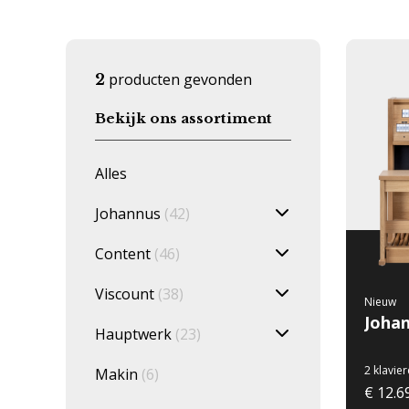
producten gevonden
2
Bekijk ons assortiment
Alles
Johannus
(42)
Content
(46)
Viscount
(38)
Nieuw
Johan
Hauptwerk
(23)
2 klavie
Makin
(6)
€ 12.6