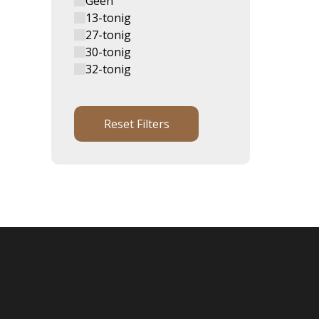
Geen
13-tonig
27-tonig
30-tonig
32-tonig
Reset Filters
Onderhoud & reparatie