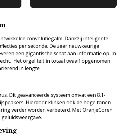
lm
twikkelde convolutiegalm. Dankzij inteligente
reflecties per seconde. De zeer nauwkeurige
ren een gigantische schat aan informatie op. In
 recht. Het orgel telt in totaal twaalf opgenomen
riërend in lengte.
nus. Dit geavanceerde systeem omvat een 8.1-
ijspeakers. Hierdoor klinken ook de hoge tonen
varing verder worden verbeterd. Met OranjeCore+
e geluidsweergave.
eving