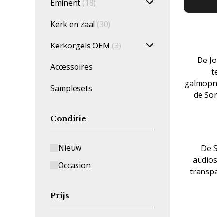
Eminent
(18)
Kerk en zaal
(30)
Kerkorgels OEM
(3)
De Jo
Accessoires
t
galmopna
Samplesets
de Son
Conditie
Nieuw
De S
audios
Occasion
transpa
Prijs