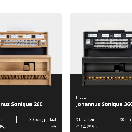
Nieuw
nus Sonique 260
Johannus Sonique 36
ren
30-tonig pedaal
3 klavieren
30-ton
95,-
€ 14.295,-