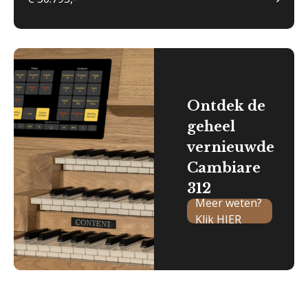
Ontdek de
geheel
vernieuwde
Cambiare
312
Meer weten?
Klik HIER
Onderhoud & reparatie
Verhuur
Referenties