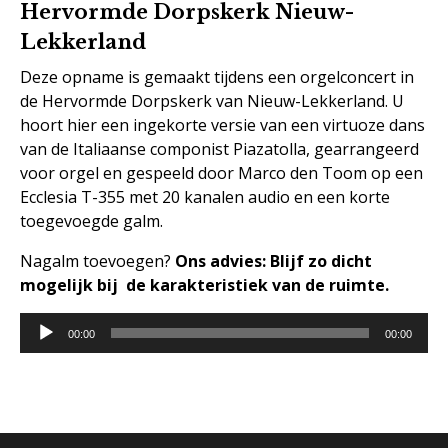
Hervormde Dorpskerk Nieuw-
Lekkerland
Deze opname is gemaakt tijdens een orgelconcert in
de Hervormde Dorpskerk van Nieuw-Lekkerland. U
hoort hier een ingekorte versie van een virtuoze dans
van de Italiaanse componist Piazatolla, gearrangeerd
voor orgel en gespeeld door Marco den Toom op een
Ecclesia T-355 met 20 kanalen audio en een korte
toegevoegde galm.
Nagalm toevoegen?
Ons advies: Blijf zo dicht
mogelijk bij de karakteristiek van de ruimte.
Audiospeler
00:00
00:00
Digitale kerkorgels
Hybride kerkorgel
Referenties kerkorgels