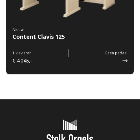
Nieuw
Content Clavis 125
1 klavieren
Geen pedaal
€ 4.045,-
Onderhoud & reparatie
Verhuur
Referenties