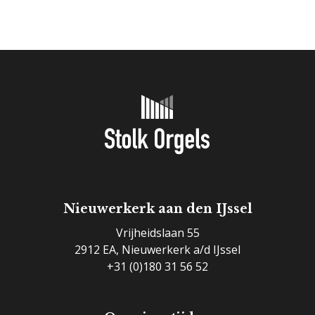
Onderhoud & reparatie
Verhuur
Referenties
Nieuwerkerk aan den IJssel
Vrijheidslaan 55
2912 EA, Nieuwerkerk a/d IJssel
+31 (0)180 31 56 52