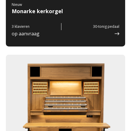
Nieuw
Monarke kerkorgel
3 klavieren
30-tonig pedaal
op aanvraag