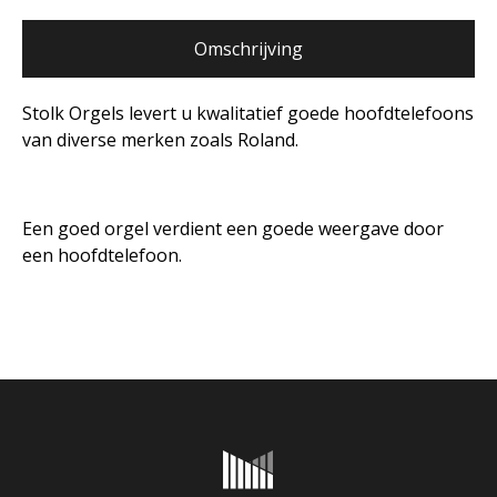
Omschrijving
Stolk Orgels levert u kwalitatief goede hoofdtelefoons
van diverse merken zoals Roland.
Een goed orgel verdient een goede weergave door
een hoofdtelefoon.
Onderhoud & reparatie
Verhuur
Referenties