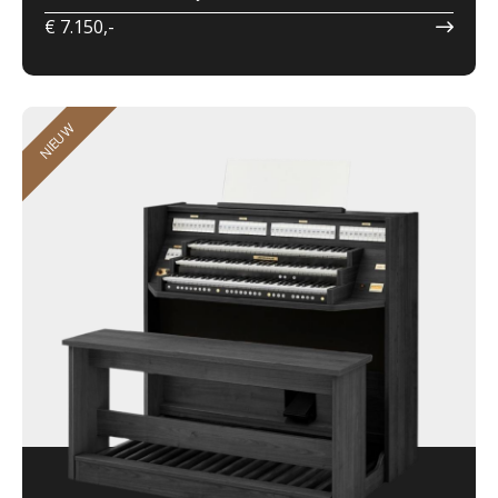
€ 7.150,-
NIEUW