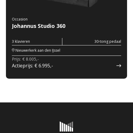
Occasion
Johannus Studio 360
3 klavieren
30-tonig pedaal
Nieuwerkerk aan den IJssel
Prijs: € 8.005,-
Actieprijs: € 6.995,-
Onderhoud & reparatie
Verhuur
Referenties